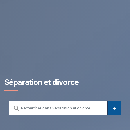
Séparation et divorce
Chercher dans le site
LANCE