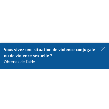
Vous vivez une situation de violence conjugale
F
ou de violence sexuelle ?
Obtenez de l’aide
Aide à propos de
Fe