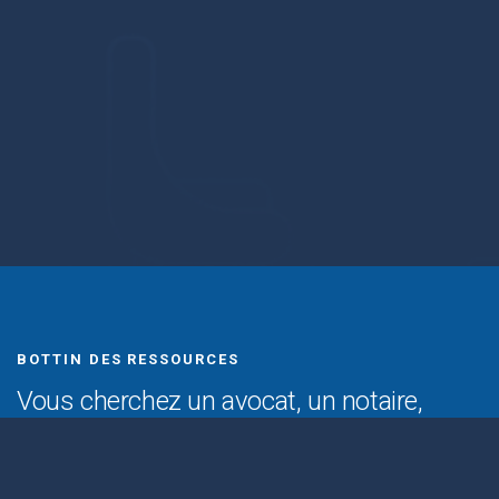
BOTTIN DES RESSOURCES
Vous cherchez un avocat, un notaire,
un médiateur ou un psychologue ?
Aide à propos de
Fe