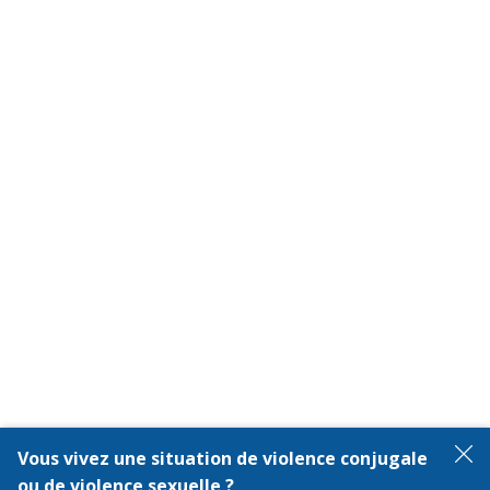
Vous vivez une situation de violence conjugale
F
ou de violence sexuelle ?