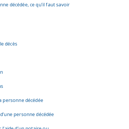
nne décédée, ce qu’il faut savoir
le décès
on
ns
 la personne décédée
s d’une personne décédée
 l’aide d’un notaire ou